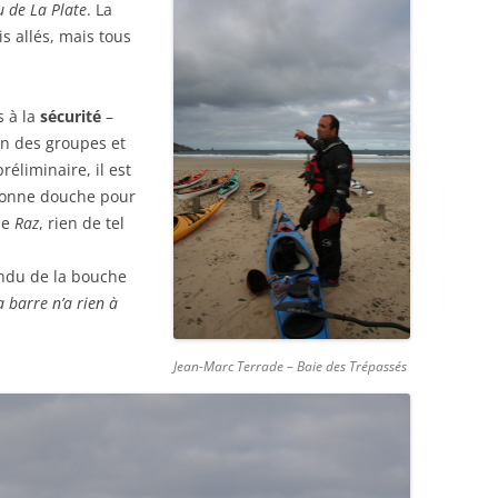
u de La Plate
. La
s allés, mais tous
s à la
sécurité
–
on des groupes et
éliminaire, il est
 bonne douche pour
 le
Raz
, rien de tel
tendu de la bouche
a barre n’a rien à
Jean-Marc Terrade – Baie des Trépassés