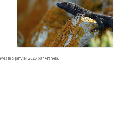
r
èves
le
5 janvier 2026
par
Arzhela
.