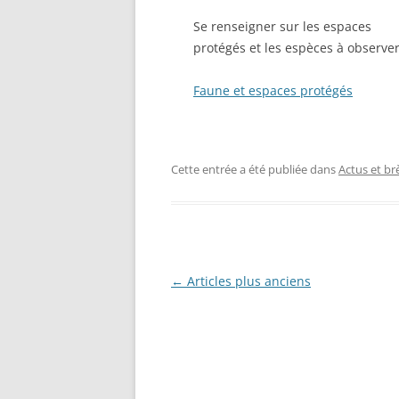
Se renseigner sur les espaces
protégés et les espèces à observe
Faune et espaces protégés
Cette entrée a été publiée dans
Actus et br
Navigation
←
Articles plus anciens
des
articles